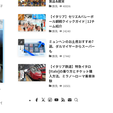
食品&雑貨
香子
旅先
40036
【イタリア】セリエAバレーボ
ール観戦クイックガイド | 12チ
ーム紹介
旅先
24240
ミュンヘンのお土産おすすめ7
選。ダルマイヤーからスーパー
も
旅先
17442
【イタリア鉄道】特急イタロ
[Italo]の乗り方とチケット購
入方法。ミラノ〜ローマ乗車体
験
旅先
16501
フ
パ