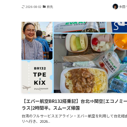
2026-08-02
旅先
多田 
【エバー航空BR132搭乗記】台北⇒関空[エコノミ
ラス]2時間半。スムーズ帰国
台湾のフルサービスエアライン・エバー航空を利用して台北経
リへ行き、2026...