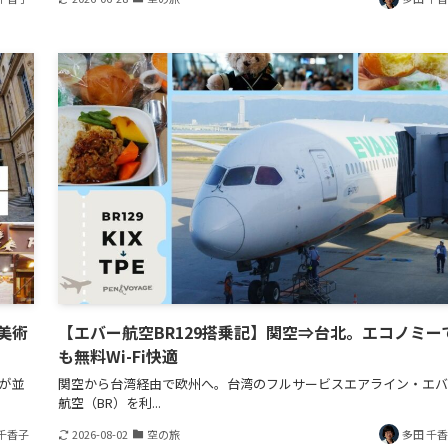
美術
【エバー航空BR129搭乗記】関空⇒台北。エコノミー
も無料Wi-Fi快適
宅が並
関空から台湾経由で欧州へ。台湾のフルサービスエアライン・エバ
航空（BR）を利...
千香子
2026-08-02
空の旅
多田 千