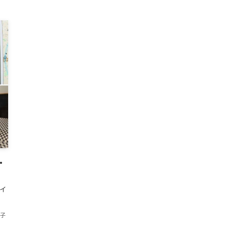
・
イ
香子