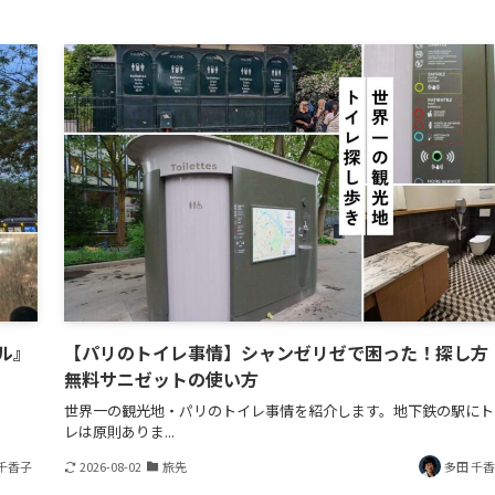
ル』
【パリのトイレ事情】シャンゼリゼで困った！探し方
無料サニゼットの使い方
世界一の観光地・パリのトイレ事情を紹介します。地下鉄の駅にト
レは原則ありま...
千香子
2026-08-02
旅先
多田 千