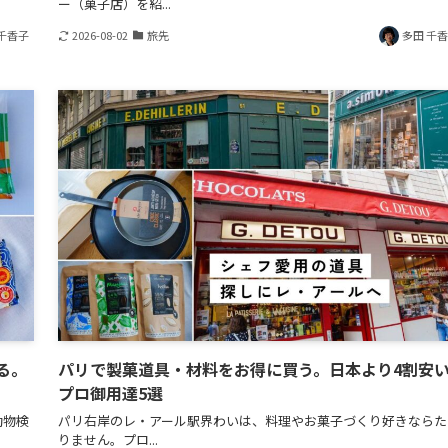
ー（菓子店）を紹...
千香子
2026-08-02
旅先
多田 千
る。
パリで製菓道具・材料をお得に買う。日本より4割安
プロ御用達5選
動物検
パリ右岸のレ・アール駅界わいは、料理やお菓子づくり好きならた
りません。プロ...