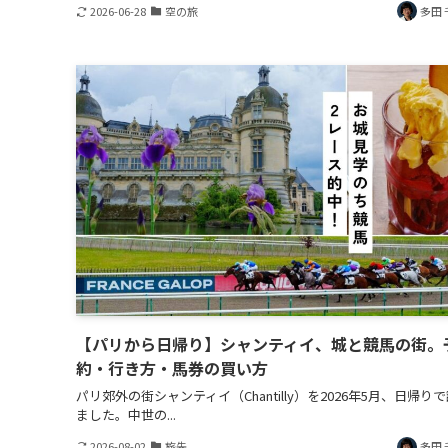
2026-06-28
空の旅
多田 
【パリから日帰り】シャンティイ、城と競馬の街。
約・行き方・馬券の買い方
パリ郊外の街シャンティイ（Chantilly）を2026年5月、日帰り
ました。中世の...
2026-08-02
旅先
多田 