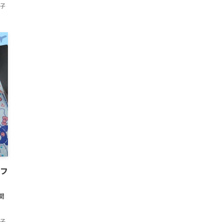
香子
載フ
関
香子