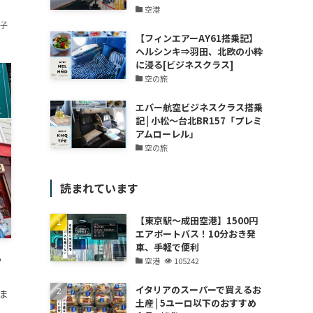
空港
香子
【フィンエアーAY61搭乗記】
ヘルシンキ⇒羽田、北欧の小粋
に浸る[ビジネスクラス]
空の旅
エバー航空ビジネスクラス搭乗
記 | 小松～台北BR157「プレミ
アムローレル」
空の旅
読まれています
【東京駅～成田空港】1500円
エアポートバス！10分おき発
車、手軽で便利
い
空港
105242
イタリアのスーパーで買えるお
ま
土産 | 5ユーロ以下のおすすめ