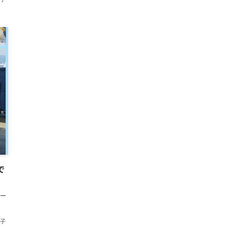
で
ー
香子