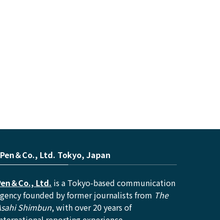
Pen＆Co., Ltd. Tokyo, Japan
Pen＆Co., Ltd.
is a Tokyo-based communication
gency founded by former journalists from
The
Asahi Shimbun
, with over 20 years of
nternational reporting experience.