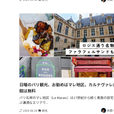
日曜のパリ観光、お勧めはマレ地区。カルナヴァレ
館は無料
パリ右岸のマレ地区（Le Marais）は17世紀から続く貴族の邸
ぶ瀟洒なエリアで...
2026-06-28
旅先
多田 