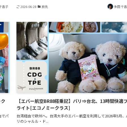
千香子
2026-06-28
旅先
多田 千
ーク
【エバー航空BR88搭乗記】パリ⇒台北、13時間快適
ライト[エコノミークラス]
由でパ
台湾経由で欧州へ。台湾大手のエバー航空を利用して2026年5月、
リのシャルル・ド...