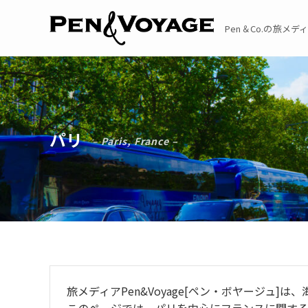
Pen＆Co.の旅メディア
パリ
– Paris, France –
旅メディアPen&Voyage[ペン・ボヤージュ