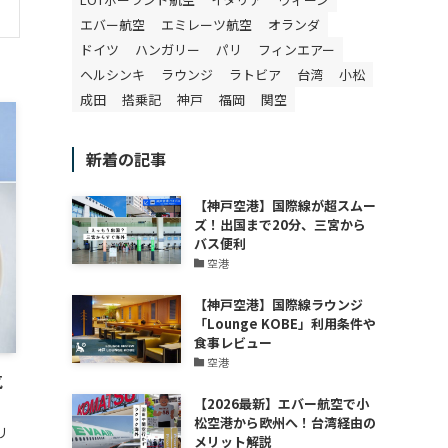
エバー航空
エミレーツ航空
オランダ
ドイツ
ハンガリー
パリ
フィンエアー
ヘルシンキ
ラウンジ
ラトビア
台湾
小松
成田
搭乗記
神戸
福岡
関空
新着の記事
【神戸空港】国際線が超スムー
ズ！出国まで20分、三宮から
バス便利
空港
【神戸空港】国際線ラウンジ
「Lounge KOBE」利用条件や
食事レビュー
空港
気
【2026最新】エバー航空で小
松空港から欧州へ！台湾経由の
リ
メリット解説