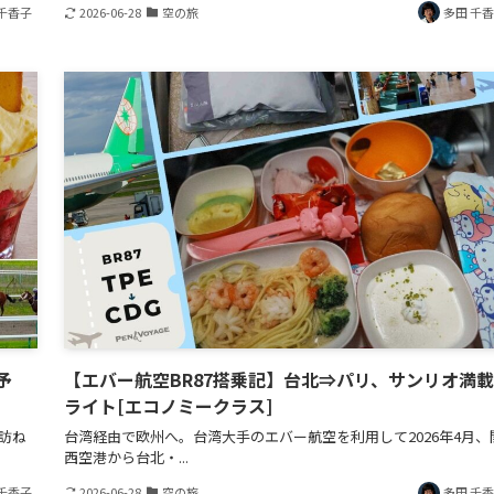
千香子
2026-06-28
空の旅
多田 千
予
【エバー航空BR87搭乗記】台北⇒パリ、サンリオ満
ライト[エコノミークラス]
で訪ね
台湾経由で欧州へ。台湾大手のエバー航空を利用して2026年4月、
西空港から台北・...
千香子
2026-06-28
空の旅
多田 千