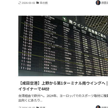
2026-03-02
空の旅
原田 
【成田空港】上野から第1ターミナル南ウイングへ |
イライナーで44分
台湾経由で欧州へ。2024年、ヨーロッパでのスポーツ取材に複
出向くにあたり...
2026-03-02
空港
原田 