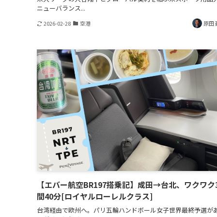
ニューバランス...
2026-02-28
空港
原田 
【エバー航空BR197搭乗記】成田→台北、ワクワク
間40分[ロイヤルローレルクラス]
台湾経由で欧州へ。パリ五輪ハンドボール女子世界最終予選が