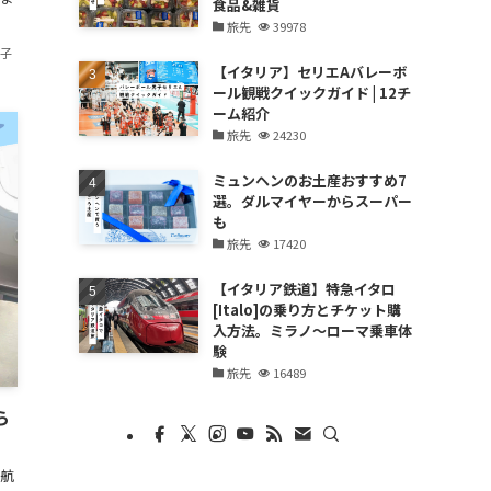
食品&雑貨
旅先
39978
香子
【イタリア】セリエAバレーボ
ール観戦クイックガイド | 12チ
ーム紹介
旅先
24230
ミュンヘンのお土産おすすめ7
選。ダルマイヤーからスーパー
も
旅先
17420
【イタリア鉄道】特急イタロ
[Italo]の乗り方とチケット購
入方法。ミラノ〜ローマ乗車体
験
旅先
16489
ら
航