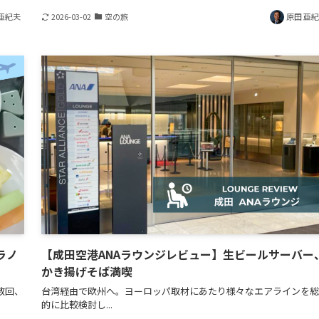
亜紀夫
2026-03-02
空の旅
原田 亜
ラノ
【成田空港ANAラウンジレビュー】生ビールサーバー
かき揚げそば満喫
数回、
台湾経由で欧州へ。ヨーロッパ取材にあたり様々なエアラインを総
的に比較検討し...