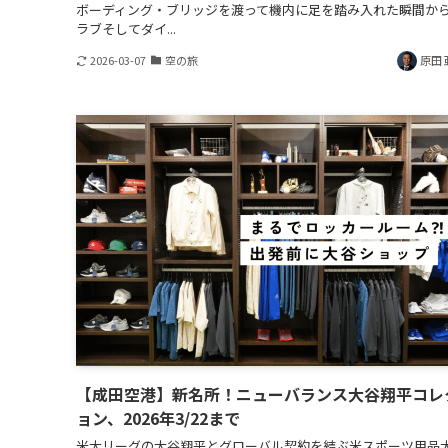
ボーディング・ブリッジを渡って機内に足を踏み入れた瞬間か
ラブそしてダイ...
2026-03-07
空の旅
原田 
【成田空港】新名所！ニューバランス大谷翔平コレ
ョン、2026年3/22まで
米大リーグの大谷翔平とグローバル契約を結ぶ米スポーツ用品