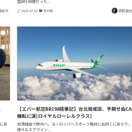
空BR198便だった...
亜紀夫
2026-03-02
空の旅
原田 亜
、
【エバー航空BR198搭乗記】台北発成田、予期せぬC
機転に涙[ロイヤルローレルクラス]
にあ
台湾経由で欧州へ。ヨーロッパへスポーツ取材に出向くにあたり、
様々なエアライン...