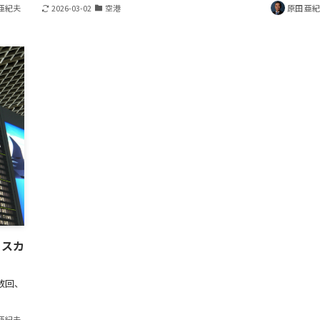
亜紀夫
2026-03-02
空港
原田 亜
 スカ
数回、
亜紀夫