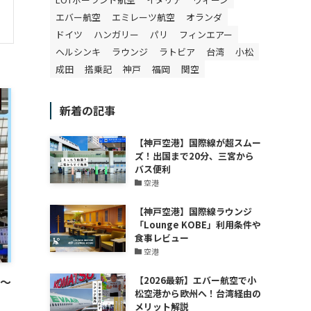
エバー航空
エミレーツ航空
オランダ
ドイツ
ハンガリー
パリ
フィンエアー
ヘルシンキ
ラウンジ
ラトビア
台湾
小松
成田
搭乗記
神戸
福岡
関空
新着の記事
【神戸空港】国際線が超スムー
ズ！出国まで20分、三宮から
バス便利
空港
【神戸空港】国際線ラウンジ
「Lounge KOBE」利用条件や
食事レビュー
空港
イ～
【2026最新】エバー航空で小
松空港から欧州へ！台湾経由の
メリット解説