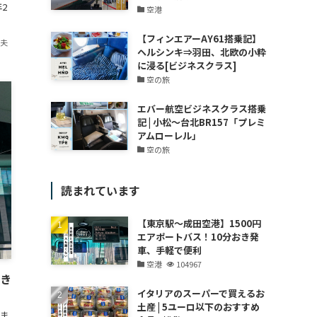
2
空港
【フィンエアーAY61搭乗記】
紀夫
ヘルシンキ⇒羽田、北欧の小粋
に浸る[ビジネスクラス]
空の旅
エバー航空ビジネスクラス搭乗
記 | 小松～台北BR157「プレミ
アムローレル」
空の旅
読まれています
【東京駅～成田空港】1500円
エアポートバス！10分おき発
車、手軽で便利
空港
104967
おき
イタリアのスーパーで買えるお
土産 | 5ユーロ以下のおすすめ
ま