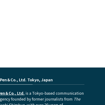
Pen＆Co., Ltd. Tokyo, Japan
Pen＆Co., Ltd.
is a Tokyo-based communication
gency founded by former journalists from
The
Asahi Shimbun
, with over 20 years of