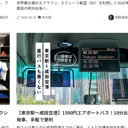
ら、ア
世界最大級のエアライン、エミレーツ航空（EK）を利用して2025年
度目の欧州出張へ...
亜紀夫
2026-03-07
空の旅
原田 亜
クシ
【東京駅～成田空港】1500円エアポートバス！10分
発車、手軽で便利
大手の
皆さんは都心から成田空港まで行く場合、どんな交通手段を利用し