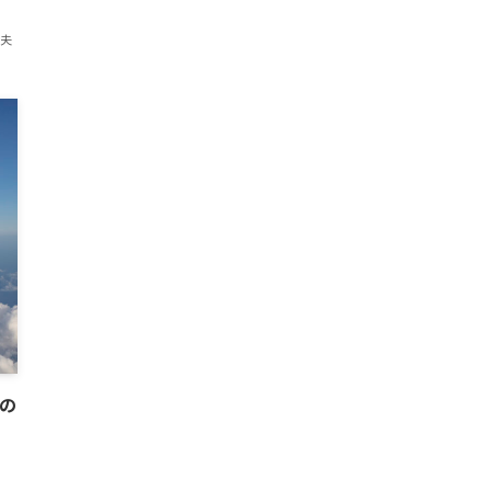
紀夫
Aの