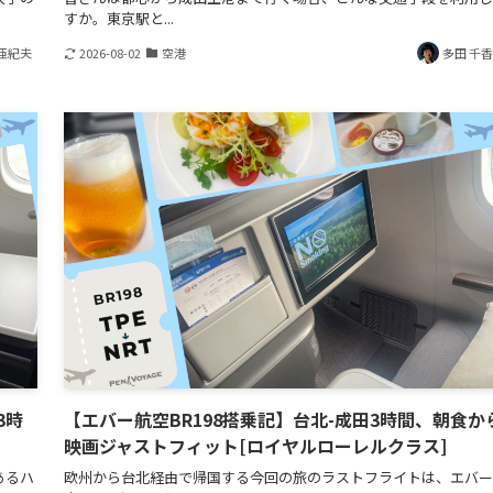
すか。東京駅と...
亜紀夫
2026-08-02
空港
多田 千
3時
【エバー航空BR198搭乗記】台北-成田3時間、朝食か
映画ジャストフィット[ロイヤルローレルクラス]
あるハ
欧州から台北経由で帰国する今回の旅のラストフライトは、エバー