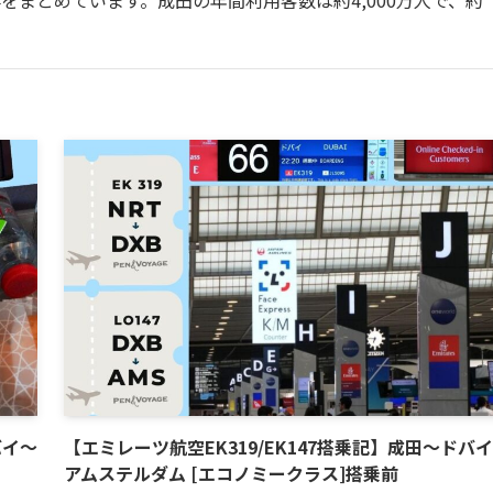
まとめています。成田の年間利用客数は約4,000万人で、約
バイ～
【エミレーツ航空EK319/EK147搭乗記】成田～ドバ
アムステルダム [エコノミークラス]搭乗前