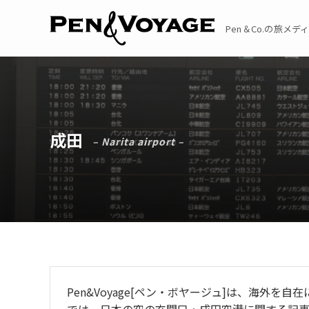
Pen＆Co.の旅メディア
成田
– Narita airport –
Pen&Voyage[ペン・ボヤージュ]は、海外