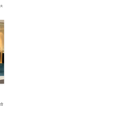
紀夫
、
合