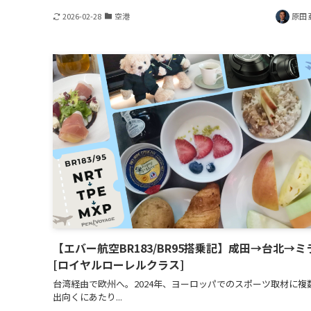
2026-02-28
空港
原田 
【エバー航空BR183/BR95搭乗記】成田→台北→ミ
[ロイヤルローレルクラス]
台湾経由で欧州へ。2024年、ヨーロッパでのスポーツ取材に複
出向くにあたり...