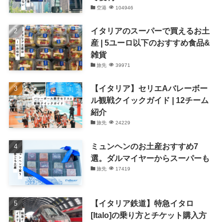
空港
104946
イタリアのスーパーで買えるお土
産 | 5ユーロ以下のおすすめ食品&
雑貨
旅先
39971
【イタリア】セリエAバレーボー
ル観戦クイックガイド | 12チーム
紹介
旅先
24229
ミュンヘンのお土産おすすめ7
選。ダルマイヤーからスーパーも
旅先
17419
【イタリア鉄道】特急イタロ
[Italo]の乗り方とチケット購入方