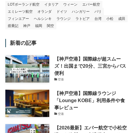
LOTポーランド航空
イタリア
ウィーン
エバー航空
エミレーツ航空
オランダ
ドイツ
ハンガリー
パリ
フィンエアー
ヘルシンキ
ラウンジ
ラトビア
台湾
小松
成田
搭乗記
神戸
福岡
関空
新着の記事
【神戸空港】国際線が超スムー
ズ！出国まで20分、三宮からバス
便利
空港
【神戸空港】国際線ラウンジ
「Lounge KOBE」利用条件や食
事レビュー
空港
【2026最新】エバー航空で小松空