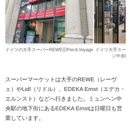
ドイツの大手スーパーREWEⒸPen＆Voyage
ドイツ大手スーパー
ン中央駅店
スーパーマーケットは大手のREWE（レーヴ
ェ）やLidl（リドル）、EDEKA Ernst（エデカ・
エルンスト）などへ行きました。ミュンヘン中
央駅の地下街にあるEDEKA Ernstは日曜日も営
業しています。