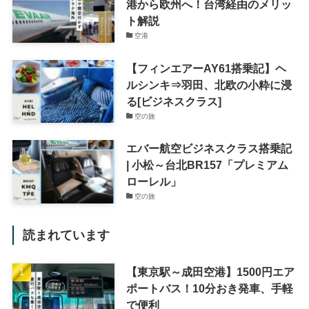
港から欧州へ！台湾経由のメリッ
ト解説
空港
【フィンエアーAY61搭乗記】ヘ
ルシンキ⇒羽田、北欧の小粋に浸
る[ビジネスクラス]
空の旅
エバー航空ビジネスクラス搭乗記
| 小松～台北BR157「プレミアム
ローレル」
空の旅
読まれています
【東京駅～成田空港】1500円エア
ポートバス！10分おき発車、手軽
で便利