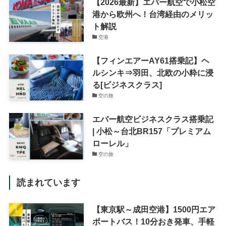
【2026最新】エバー航空で小松空
港から欧州へ！台湾経由のメリッ
ト解説
空港
【フィンエアーAY61搭乗記】ヘ
ルシンキ⇒羽田、北欧の小粋に浸
る[ビジネスクラス]
空の旅
エバー航空ビジネスクラス搭乗記
| 小松～台北BR157「プレミアム
ローレル」
空の旅
読まれています
【東京駅～成田空港】1500円エア
ポートバス！10分おき発車、手軽