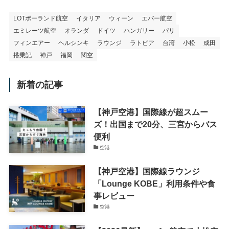
LOTポーランド航空
イタリア
ウィーン
エバー航空
エミレーツ航空
オランダ
ドイツ
ハンガリー
パリ
フィンエアー
ヘルシンキ
ラウンジ
ラトビア
台湾
小松
成田
搭乗記
神戸
福岡
関空
新着の記事
【神戸空港】国際線が超スムー
ズ！出国まで20分、三宮からバス
便利
空港
【神戸空港】国際線ラウンジ
「Lounge KOBE」利用条件や食
事レビュー
空港