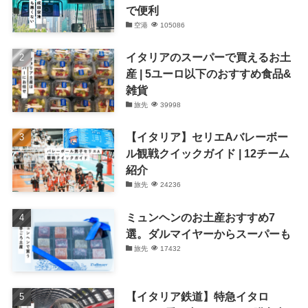
で便利
空港
105086
イタリアのスーパーで買えるお土
産 | 5ユーロ以下のおすすめ食品&
雑貨
旅先
39998
【イタリア】セリエAバレーボー
ル観戦クイックガイド | 12チーム
紹介
旅先
24236
ミュンヘンのお土産おすすめ7
選。ダルマイヤーからスーパーも
旅先
17432
【イタリア鉄道】特急イタロ