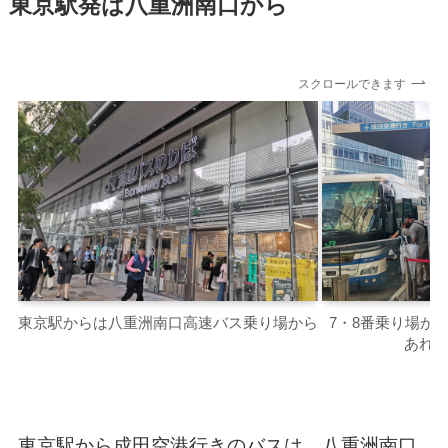
東京駅発は八重洲南口から
スクロールできます
東京駅からは八重洲南口高速バス乗り場から
7・8番乗り場か
あれ
東京駅から成田空港行きのバスは、八重洲南口