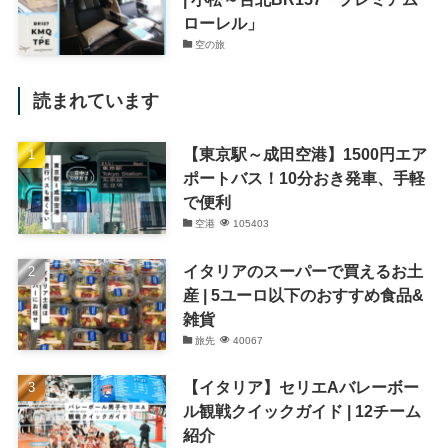
ローレル」
空の旅
読まれています
【東京駅～成田空港】1500円エア
ポートバス！10分おき発車、手軽
で便利
空港
105403
イタリアのスーパーで買えるお土
産 | 5ユーロ以下のおすすめ食品&
雑貨
旅先
40067
【イタリア】セリエAバレーボー
ル観戦クイックガイド | 12チーム
紹介