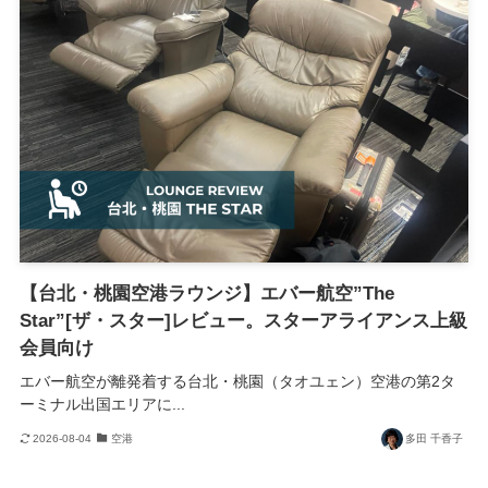
【台北・桃園空港ラウンジ】エバー航空”The
Star”[ザ・スター]レビュー。スターアライアンス上級
会員向け
エバー航空が離発着する台北・桃園（タオユェン）空港の第2タ
ーミナル出国エリアに...
2026-08-04
空港
多田 千香子