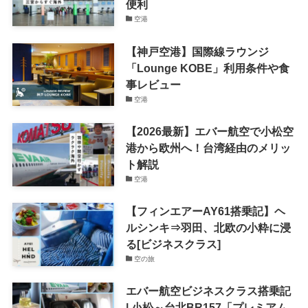
便利
空港
【神戸空港】国際線ラウンジ
「Lounge KOBE」利用条件や食
事レビュー
空港
【2026最新】エバー航空で小松空
港から欧州へ！台湾経由のメリッ
ト解説
空港
【フィンエアーAY61搭乗記】ヘ
ルシンキ⇒羽田、北欧の小粋に浸
る[ビジネスクラス]
空の旅
エバー航空ビジネスクラス搭乗記
| 小松～台北BR157「プレミアム