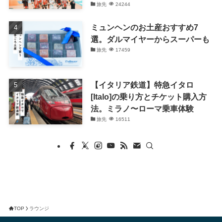
旅先
24244
ミュンヘンのお土産おすすめ7
選。ダルマイヤーからスーパーも
旅先
17459
【イタリア鉄道】特急イタロ
[Italo]の乗り方とチケット購入方
法。ミラノ〜ローマ乗車体験
旅先
16511
TOP
ラウンジ