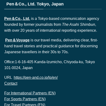
Pen＆Co., Ltd. Tokyo, Japan
Pen＆Co., Ltd.
is a Tokyo-based communication agency
founded by former journalists from
The Asahi Shimbun
,
with over 20 years of international reporting experience.
Pen＆Voyage
is our travel media, delivering clear, first-
hand travel stories and practical guidance for discerning
Japanese travellers in their 30s to 70s.
Office:1-6-16-405 Kanda-Izumicho, Chiyoda-ku, Tokyo
101-0024, Japan
URL
https://pen-and.co.jp/lp/en/
Contact
For International Partners (EN)
For Sports Partners (EN)
For Travel Partners (EN)