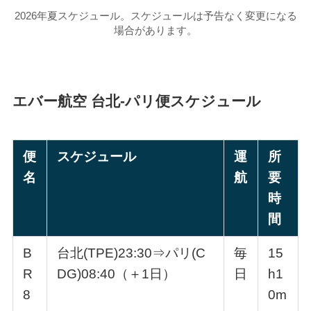
2026年夏スケジュール。スケジュールは予告なく変更になる
場合があります。
エバー航空 台北-パリ便スケジュール
便
スケジュール
運
所
名
航
要
時
間
B
台北(TPE)23:30⇒パリ(C
毎
15
R
DG)08:40（＋1日）
日
h1
8
0m