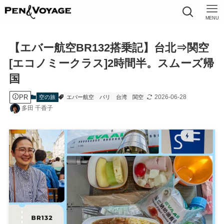
MENU
【エバー航空BR132搭乗記】台北⇒関空
[エコノミークラス]2時間半。スムーズ帰
国
PR
2026-06-28
空の旅
エバー航空
パリ
台湾
関空
多田 千香子