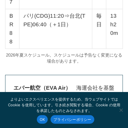
7
B
パリ(CDG)11:20⇒台北(T
毎
13
R
PE)06:40（＋1日）
日
h2
8
0m
8
2026年夏スケジュール。スケジュールは予告なく変更になる
場合があります。
エバー航空（EVA Air）
海運会社を基盤
に1989年、台湾初の民間国際航空会社と
よりよいエクスペリエンスを提供するため、当ウェブサイトでは
Cookie を使用しています。引き続き閲覧する場合、Cookie の使用
して設立された。1992年に世界初となる
を承諾したものとみなされます。
プレミアムエコノミーを導入したことで
OK
プライバシーポリシー
知られる。2026年8月現在で世界60都市