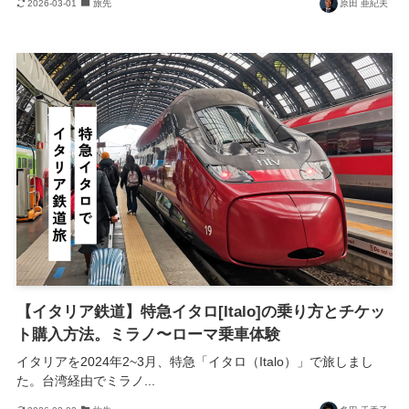
2026-03-01
旅先
原田 亜紀夫
【イタリア鉄道】特急イタロ[Italo]の乗り方とチケッ
ト購入方法。ミラノ〜ローマ乗車体験
イタリアを2024年2~3月、特急「イタロ（Italo）」で旅しまし
た。台湾経由でミラノ...