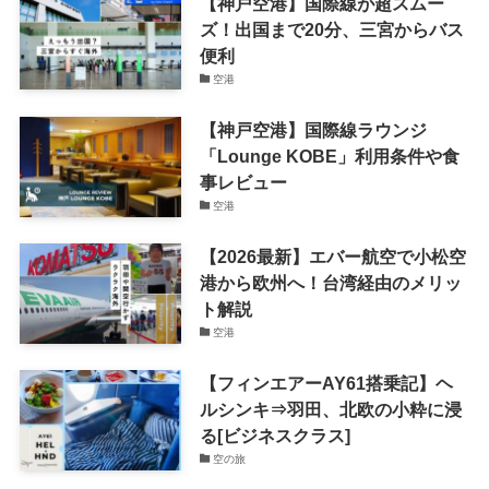
【神戸空港】国際線が超スムー
ズ！出国まで20分、三宮からバス
便利
空港
【神戸空港】国際線ラウンジ
「Lounge KOBE」利用条件や食
事レビュー
空港
【2026最新】エバー航空で小松空
港から欧州へ！台湾経由のメリッ
ト解説
空港
【フィンエアーAY61搭乗記】ヘ
ルシンキ⇒羽田、北欧の小粋に浸
る[ビジネスクラス]
空の旅