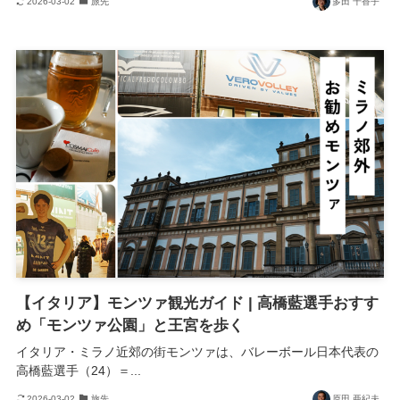
2026-03-02
旅先
多田 千香子
【イタリア】モンツァ観光ガイド | 高橋藍選手おすす
め「モンツァ公園」と王宮を歩く
イタリア・ミラノ近郊の街モンツァは、バレーボール日本代表の
高橋藍選手（24）＝...
2026-03-02
旅先
原田 亜紀夫