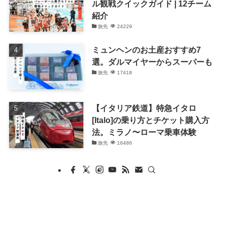
ル観戦クイックガイド | 12チーム
紹介
旅先
24229
ミュンヘンのお土産おすすめ7
選。ダルマイヤーからスーパーも
旅先
17418
【イタリア鉄道】特急イタロ
[Italo]の乗り方とチケット購入方
法。ミラノ〜ローマ乗車体験
旅先
16486