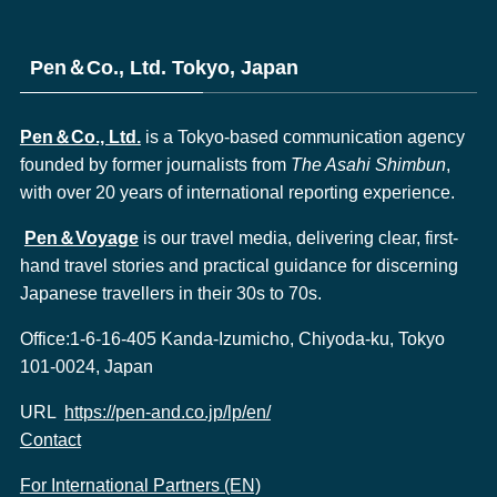
Pen＆Co., Ltd. Tokyo, Japan
Pen＆Co., Ltd.
is a Tokyo-based communication agency
founded by former journalists from
The Asahi Shimbun
,
with over 20 years of international reporting experience.
Pen＆Voyage
is our travel media, delivering clear, first-
hand travel stories and practical guidance for discerning
Japanese travellers in their 30s to 70s.
Office:1-6-16-405 Kanda-Izumicho, Chiyoda-ku, Tokyo
101-0024, Japan
URL
https://pen-and.co.jp/lp/en/
Contact
For International Partners (EN)