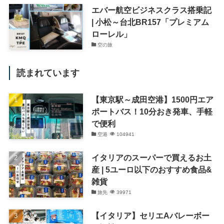
エバー航空ビジネスクラス搭乗記
| 小松～台北BR157「プレミアム
ローレル」
空の旅
読まれています
【東京駅～成田空港】1500円エア
ポートバス！10分おき発車、手軽
で便利
空港
104941
イタリアのスーパーで買えるお土
産 | 5ユーロ以下のおすすめ食品&
雑貨
旅先
39971
【イタリア】セリエAバレーボー