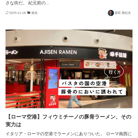
さな街だ。 紀元前の...
2025-11-18
旅先
原田 亜紀夫
【ローマ空港】フィウミチーノの豚骨ラーメン、その
実力は
イタリア・ローマの空港でラーメンにありついた。 ローマ南西に