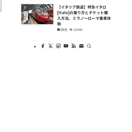
【イタリア鉄道】特急イタロ
[Italo]の乗り方とチケット購
入方法。ミラノ〜ローマ乗車体
験
旅先
16498