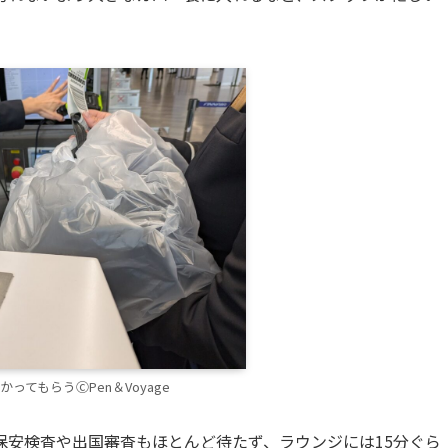
ってもらうⒸPen＆Voyage
保安検査や出国審査もほとんど待たず、ラウンジには15分ぐら