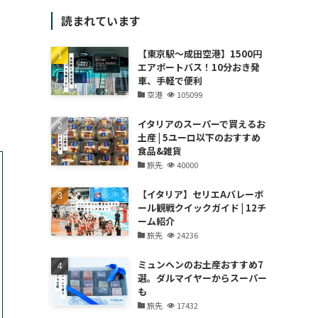
読まれています
【東京駅～成田空港】1500円
エアポートバス！10分おき発
車、手軽で便利
空港
105099
イタリアのスーパーで買えるお
土産 | 5ユーロ以下のおすすめ
食品&雑貨
旅先
40000
【イタリア】セリエAバレーボ
ール観戦クイックガイド | 12チ
ーム紹介
旅先
24236
ミュンヘンのお土産おすすめ7
選。ダルマイヤーからスーパー
も
旅先
17432