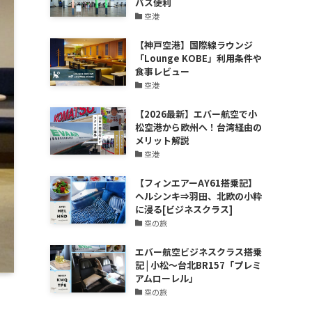
バス便利
空港
【神戸空港】国際線ラウンジ
「Lounge KOBE」利用条件や
食事レビュー
空港
【2026最新】エバー航空で小
松空港から欧州へ！台湾経由の
メリット解説
空港
【フィンエアーAY61搭乗記】
ヘルシンキ⇒羽田、北欧の小粋
に浸る[ビジネスクラス]
空の旅
エバー航空ビジネスクラス搭乗
記 | 小松～台北BR157「プレミ
アムローレル」
空の旅