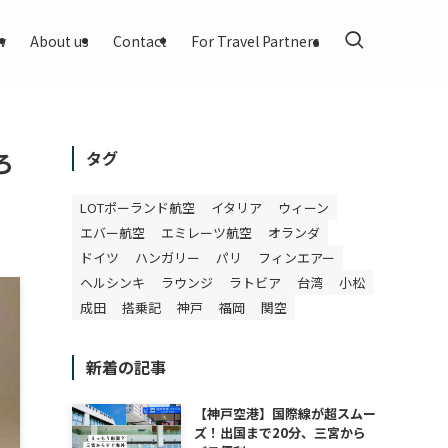
w
About us
Contact
For Travel Partners
ろ
タグ
LOTポーランド航空
イタリア
ウィーン
エバー航空
エミレーツ航空
オランダ
ドイツ
ハンガリー
パリ
フィンエアー
ヘルシンキ
ラウンジ
ラトビア
台湾
小松
成田
搭乗記
神戸
福岡
関空
新着の記事
【神戸空港】国際線が超スムー
ズ！出国まで20分、三宮から