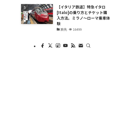
【イタリア鉄道】特急イタロ
[Italo]の乗り方とチケット購
入方法。ミラノ〜ローマ乗車体
験
旅先
16499