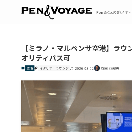
Pen＆Co.の旅メディア
【ミラノ・マルペンサ空港】ラウン
オリティパス可
空港
イタリア
ラウンジ
2026-03-02
原田 亜紀夫