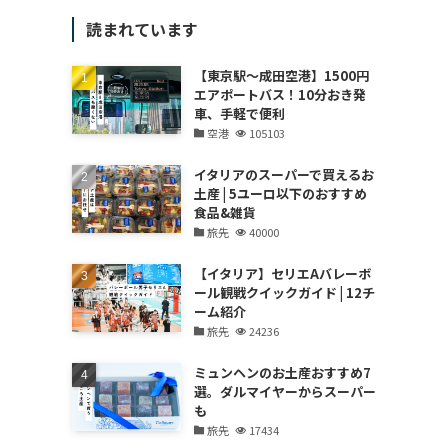
読まれています
【東京駅～成田空港】1500円
エアポートバス！10分おき発
車、手軽で便利
空港
105103
イタリアのスーパーで買えるお
土産 | 5ユーロ以下のおすすめ
食品&雑貨
旅先
40000
【イタリア】セリエAバレーボ
ール観戦クイックガイド | 12チ
ーム紹介
旅先
24236
ミュンヘンのお土産おすすめ7
選。ダルマイヤーからスーパー
も
旅先
17434