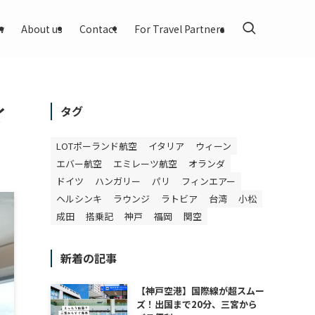
w
About us
Contact
For Travel Partners
イ
タグ
LOTポーランド航空
イタリア
ウィーン
エバー航空
エミレーツ航空
オランダ
ドイツ
ハンガリー
パリ
フィンエアー
ヘルシンキ
ラウンジ
ラトビア
台湾
小松
成田
搭乗記
神戸
福岡
関空
新着の記事
【神戸空港】国際線が超スムー
ズ！出国まで20分、三宮から