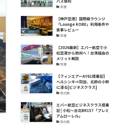
バス便利
空港
【神戸空港】国際線ラウンジ
「Lounge KOBE」利用条件や
食事レビュー
空港
【2026最新】エバー航空で小
松空港から欧州へ！台湾経由の
メリット解説
空港
【フィンエアーAY61搭乗記】
ヘルシンキ⇒羽田、北欧の小粋
に浸る[ビジネスクラス]
空の旅
エバー航空ビジネスクラス搭乗
記 | 小松～台北BR157「プレミ
アムローレル」
空の旅