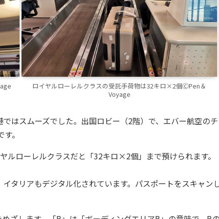
age
ロイヤルローレルクラスの受託手荷物は32キロ×2個ⒸPen＆
Voyage
港ではスムーズでした。出国ロビー（2階）で、エバー航空のチ
です。
ヤルローレルクラスだと「32キロ×2個」まで預けられます。
、イタリアもデジタル化されています。パスポートをスキャン
をめざします。「B」は「ボーディングエリアB」の意味で、B