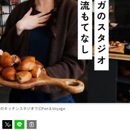
a！のキッチンスタジオでⒸPen＆Voyage