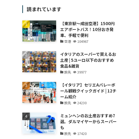
読まれています
【東京駅～成田空港】1500円
エアポートバス！10分おき発
車、手軽で便利
タ
空港
104967
イタリアのスーパーで買えるお
土産 | 5ユーロ以下のおすすめ
食品&雑貨
旅先
39977
【イタリア】セリエAバレーボ
ール観戦クイックガイド | 12チ
ーム紹介
旅先
24230
ミュンヘンのお土産おすすめ7
選。ダルマイヤーからスーパー
も
旅先
17420