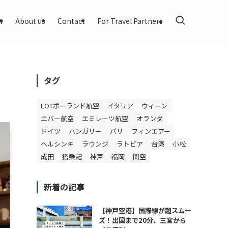
w
About us
Contact
For Travel Partners
タグ
LOTポーランド航空
イタリア
ウィーン
エバー航空
エミレーツ航空
オランダ
ドイツ
ハンガリー
パリ
フィンエアー
ヘルシンキ
ラウンジ
ラトビア
台湾
小松
成田
搭乗記
神戸
福岡
関空
新着の記事
【神戸空港】国際線が超スムー
ズ！出国まで20分、三宮から