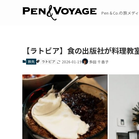
Pen＆Co.の旅メディア
【ラトビア】食の出版社が料理教
旅先
ラトビア
2026-01-19
多田 千香子