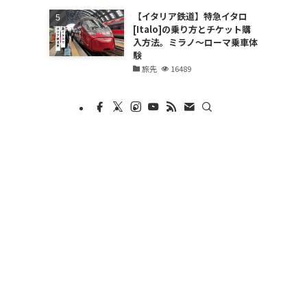
【イタリア鉄道】特急イタロ
[Italo]の乗り方とチケット購
入方法。ミラノ〜ローマ乗車体
験
旅先
16489