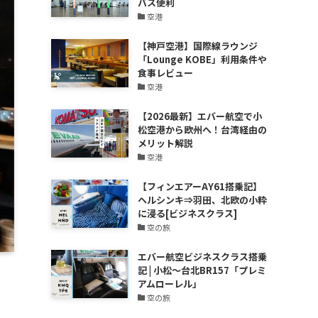
バス便利
空港
【神戸空港】国際線ラウンジ
「Lounge KOBE」利用条件や
食事レビュー
空港
【2026最新】エバー航空で小
松空港から欧州へ！台湾経由の
メリット解説
空港
【フィンエアーAY61搭乗記】
ヘルシンキ⇒羽田、北欧の小粋
に浸る[ビジネスクラス]
空の旅
エバー航空ビジネスクラス搭乗
記 | 小松～台北BR157「プレミ
アムローレル」
空の旅