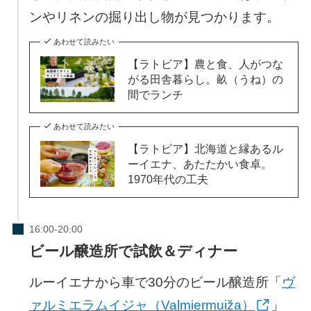
ンやリネンの掘り出し物が見つかります。
あわせて読みたい
【ラトビア】農と食、人がつな
がる田舎暮らし。畝（うね）の
間でランチ
あわせて読みたい
【ラトビア】北海道と縁あるル
ーイエナ、あたたかい食卓。
1970年代の工夫
ビール醸造所で試飲＆ディナー
ルーイエナから車で30分のビール醸造所「
ヴ
ァルミエラムイジャ（Valmiermuiža）
」