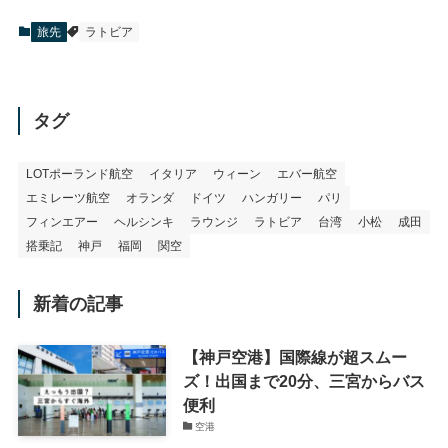
旅先
ラトビア
タグ
LOTポーランド航空
イタリア
ウィーン
エバー航空
エミレーツ航空
オランダ
ドイツ
ハンガリー
パリ
フィンエアー
ヘルシンキ
ラウンジ
ラトビア
台湾
小松
成田
搭乗記
神戸
福岡
関空
新着の記事
【神戸空港】国際線が超スムー
ズ！出国まで20分、三宮からバス
便利
空港