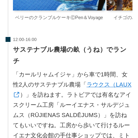
ベリーのクランブルケーキⒸPen＆Voyage
イチゴのパン
サステナブル農場の畝（うね）でラン
チ
「カールリャムイジャ」から車で1時間、女
性2人のサステナブル農場「
ラウクス（LAUX
）」を訪ねます。ラトビアでは有名なアイ
スクリーム工房「ルーイエナス・サルデジュ
ムス（RŪJIENAS SALDĒJUMS）」を訪ね
てもいいですね。工房から歩いて行けるルー
イエナ文化会館の手仕事ショップでは、ミト