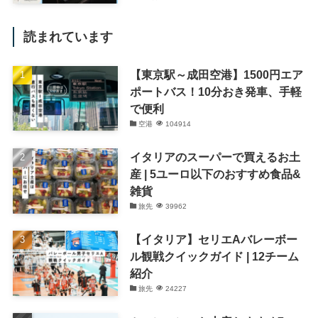
読まれています
【東京駅～成田空港】1500円エア
ポートバス！10分おき発車、手軽
で便利
空港
104914
イタリアのスーパーで買えるお土
産 | 5ユーロ以下のおすすめ食品&
雑貨
旅先
39962
【イタリア】セリエAバレーボー
ル観戦クイックガイド | 12チーム
紹介
旅先
24227