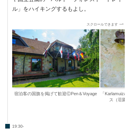
ル」をハイキングするもよし。
スクロールできます
宿泊客の国旗を掲げて歓迎ⒸPen＆Voyage
「Karlamu
ス（荘園）」