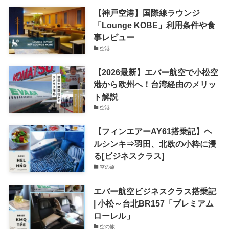
【神戸空港】国際線ラウンジ
「Lounge KOBE」利用条件や食
事レビュー
空港
【2026最新】エバー航空で小松空
港から欧州へ！台湾経由のメリッ
ト解説
空港
【フィンエアーAY61搭乗記】ヘ
ルシンキ⇒羽田、北欧の小粋に浸
る[ビジネスクラス]
空の旅
エバー航空ビジネスクラス搭乗記
| 小松～台北BR157「プレミアム
ローレル」
空の旅