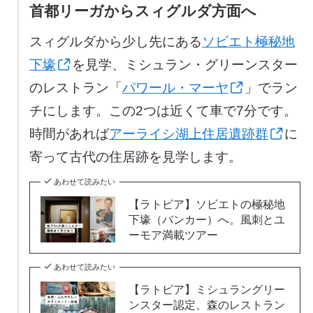
首都リーガからスィグルダ方面へ
スィグルダから少し先にある
ソビエト極秘地
下壕
を見学、ミシュラン・グリーンスター
のレストラン「
パワール・マーヤ
」でラン
チにします。この2つは近くて車で7分です。
時間があれば
アーライシ湖上住居遺跡群
に
寄って古代の住居跡を見学します。
あわせて読みたい
【ラトビア】ソビエトの極秘地
下壕（バンカー）へ。風刺とユ
ーモア満載ツアー
あわせて読みたい
【ラトビア】ミシュラングリー
ンスター認定、森のレストラン