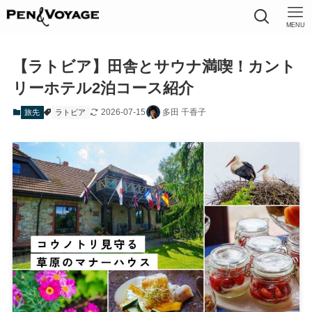
MENU
【ラトビア】田舎とサウナ満喫！カント
リーホテル2泊コース紹介
2026-07-15
多田 千香子
旅先
ラトビア