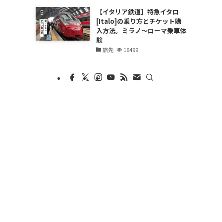
【イタリア鉄道】特急イタロ
[Italo]の乗り方とチケット購
入方法。ミラノ〜ローマ乗車体
験
旅先
16499
っ