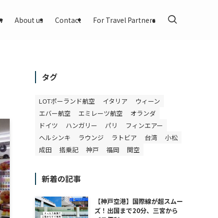
w
About us
Contact
For Travel Partners
タグ
LOTポーランド航空
イタリア
ウィーン
エバー航空
エミレーツ航空
オランダ
ドイツ
ハンガリー
パリ
フィンエアー
ヘルシンキ
ラウンジ
ラトビア
台湾
小松
成田
搭乗記
神戸
福岡
関空
新着の記事
【神戸空港】国際線が超スムー
ズ！出国まで20分、三宮から