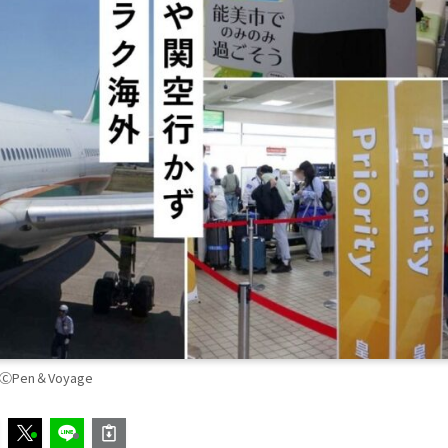
ⒸPen＆Voyage