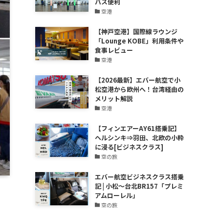
バス便利
空港
【神戸空港】国際線ラウンジ
「Lounge KOBE」利用条件や
食事レビュー
空港
【2026最新】エバー航空で小
松空港から欧州へ！台湾経由の
メリット解説
空港
【フィンエアーAY61搭乗記】
ヘルシンキ⇒羽田、北欧の小粋
に浸る[ビジネスクラス]
空の旅
エバー航空ビジネスクラス搭乗
記 | 小松～台北BR157「プレミ
アムローレル」
空の旅