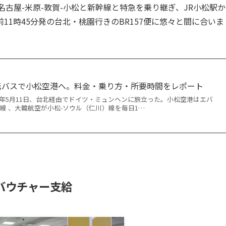
古屋-米原-敦賀-小松と新幹線と特急を乗り継ぎ、JR小松駅か
1時45分発の台北・桃園行きのBR157便に悠々と間に合いま
転バスで小松空港へ。料金・乗り方・所要時間をレポート
6年5月11日、台北経由でドイツ・ミュンヘンに旅立った。小松空港はエバ
線 、大韓航空が小松-ソウル（仁川）線を毎日1…
バウチャー支給