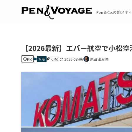
Pen＆Co.の旅メディア
【2026最新】エバー航空で小松
PR
空港
小松
2026-08-06
原田 亜紀夫