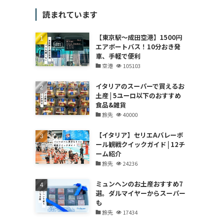
読まれています
【東京駅～成田空港】1500円
エアポートバス！10分おき発
紹
車、手軽で便利
空港
105103
イタリアのスーパーで買えるお
土産 | 5ユーロ以下のおすすめ
食品&雑貨
旅先
40000
【イタリア】セリエAバレーボ
ール観戦クイックガイド | 12チ
ーム紹介
旅先
24236
ミュンヘンのお土産おすすめ7
選。ダルマイヤーからスーパー
も
旅先
17434