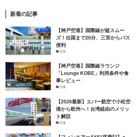
新着の記事
【神戸空港】国際線が超スムー
ズ！出国まで20分、三宮からバス
便利
空港
【神戸空港】国際線ラウンジ
「Lounge KOBE」利用条件や食
事レビュー
空港
【2026最新】エバー航空で小松空
港から欧州へ！台湾経由のメリッ
ト解説
空港
【フィンエアーAY61搭乗記】ヘ