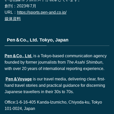
創刊：2023年7月
URL：
https://sports.pen-and.co.jp/
媒体資料
Pen＆Co., Ltd. Tokyo, Japan
Pen＆Co., Ltd.
is a Tokyo-based communication agency
founded by former journalists from
The Asahi Shimbun
,
with over 20 years of international reporting experience.
Pen＆Voyage
is our travel media, delivering clear, first-
hand travel stories and practical guidance for discerning
Japanese travellers in their 30s to 70s.
Office:1-6-16-405 Kanda-Izumicho, Chiyoda-ku, Tokyo
101-0024, Japan