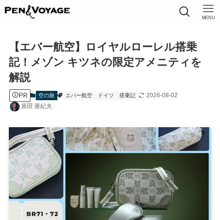
MENU
【エバー航空】ロイヤルローレル搭乗
記！メゾン キツネの限定アメニティを
解説
PR
2026-08-02
空の旅
エバー航空
ドイツ
搭乗記
原田 亜紀夫