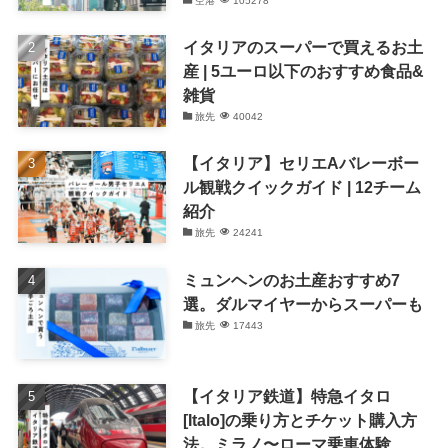
空港
105278
イタリアのスーパーで買えるお土
産 | 5ユーロ以下のおすすめ食品&
雑貨
旅先
40042
【イタリア】セリエAバレーボー
ル観戦クイックガイド | 12チーム
紹介
旅先
24241
ミュンヘンのお土産おすすめ7
選。ダルマイヤーからスーパーも
旅先
17443
【イタリア鉄道】特急イタロ
[Italo]の乗り方とチケット購入方
法。ミラノ〜ローマ乗車体験