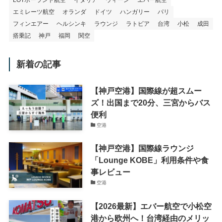
LOTポーランド航空
イタリア
ウィーン
エバー航空
エミレーツ航空
オランダ
ドイツ
ハンガリー
パリ
フィンエアー
ヘルシンキ
ラウンジ
ラトビア
台湾
小松
成田
搭乗記
神戸
福岡
関空
新着の記事
【神戸空港】国際線が超スムー
ズ！出国まで20分、三宮からバス
便利
空港
【神戸空港】国際線ラウンジ
「Lounge KOBE」利用条件や食
事レビュー
空港
【2026最新】エバー航空で小松空
港から欧州へ！台湾経由のメリッ