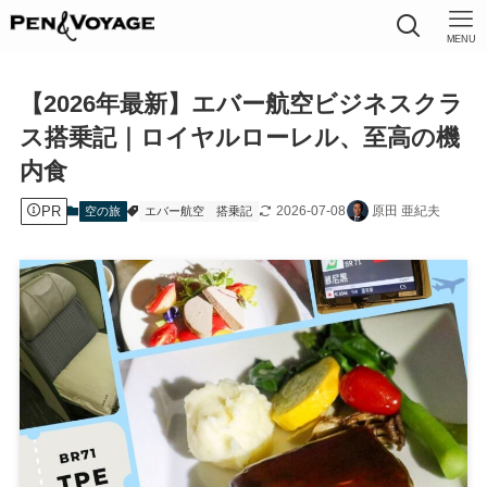
MENU
【2026年最新】エバー航空ビジネスクラ
ス搭乗記｜ロイヤルローレル、至高の機
内食
PR
2026-07-08
原田 亜紀夫
空の旅
エバー航空
搭乗記