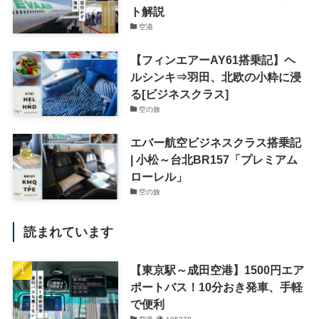
ト解説
空港
【フィンエアーAY61搭乗記】ヘ
ルシンキ⇒羽田、北欧の小粋に浸
る[ビジネスクラス]
空の旅
エバー航空ビジネスクラス搭乗記
| 小松～台北BR157「プレミアム
ローレル」
空の旅
読まれています
【東京駅～成田空港】1500円エア
ポートバス！10分おき発車、手軽
で便利