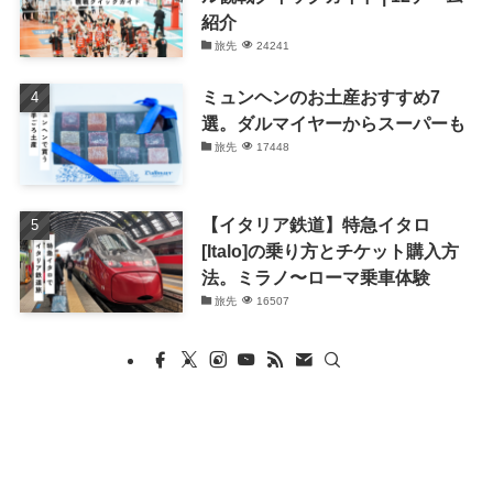
紹介
旅先
24241
ミュンヘンのお土産おすすめ7
選。ダルマイヤーからスーパーも
旅先
17448
【イタリア鉄道】特急イタロ
[Italo]の乗り方とチケット購入方
法。ミラノ〜ローマ乗車体験
旅先
16507