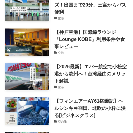
ズ！出国まで20分、三宮からバス
便利
空港
【神戸空港】国際線ラウンジ
「Lounge KOBE」利用条件や食
事レビュー
空港
【2026最新】エバー航空で小松空
港から欧州へ！台湾経由のメリッ
ト解説
空港
【フィンエアーAY61搭乗記】ヘ
ルシンキ⇒羽田、北欧の小粋に浸
る[ビジネスクラス]
空の旅