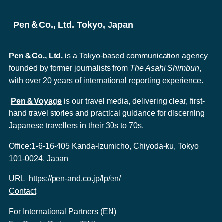
Pen＆Co., Ltd. Tokyo, Japan
Pen＆Co., Ltd.
is a Tokyo-based communication agency
founded by former journalists from
The Asahi Shimbun
,
with over 20 years of international reporting experience.
Pen＆Voyage
is our travel media, delivering clear, first-
hand travel stories and practical guidance for discerning
Japanese travellers in their 30s to 70s.
Office:1-6-16-405 Kanda-Izumicho, Chiyoda-ku, Tokyo
101-0024, Japan
URL
https://pen-and.co.jp/lp/en/
Contact
For International Partners (EN)