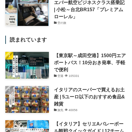
エバー航空ビジネスクラス搭乗記
| 小松～台北BR157「プレミアム
ローレル」
空の旅
読まれています
【東京駅～成田空港】1500円エア
ポートバス！10分おき発車、手軽
で便利
空港
105331
イタリアのスーパーで買えるお土
産 | 5ユーロ以下のおすすめ食品&
雑貨
旅先
40056
【イタリア】セリエAバレーボー
ル観戦クイックガイド | 12チーム